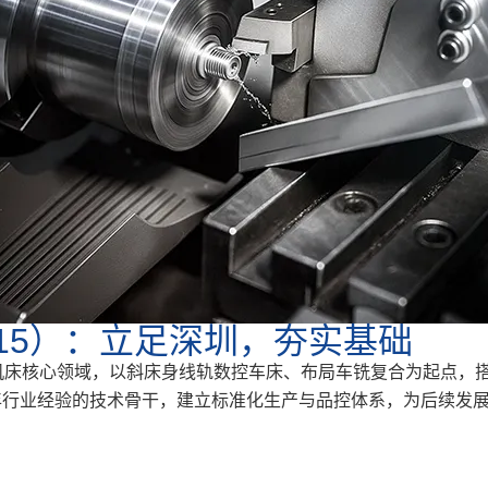
2015）：立足深圳，夯实基础
控机床核心领域，以斜床身线轨数控车床、布局车铣复合为起点，
年行业经验的技术骨干，建立标准化生产与品控体系，为后续发展