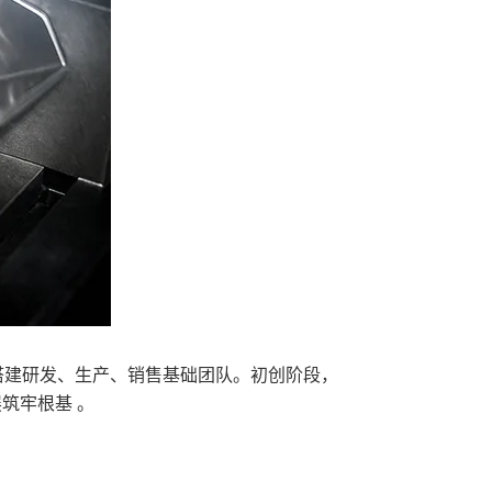
搭建研发、生产、销售基础团队。初创阶段，
筑牢根基 。