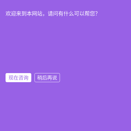
欢迎来到本网站，请问有什么可以帮您？
联系我们
电话：13715006678/15899933597
邮箱：shenz@shenzhou.com
网址：http://www.shenzhousk.com/
地址：深圳市龙华区观澜街道大富工业区6号2栋101
现在咨询
稍后再说
Copyright© 2026 深圳市神州数控机床有限公司
粤ICP备
2023014126号
关于我们
联系我们