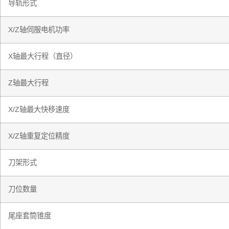
导轨形式
X/Z轴伺服电机功率
X轴最大行程（直径）
Z轴最大行程
X/Z轴最大快移速度
X/Z轴重复定位精度
刀架形式
刀位数量
尾座套筒锥度