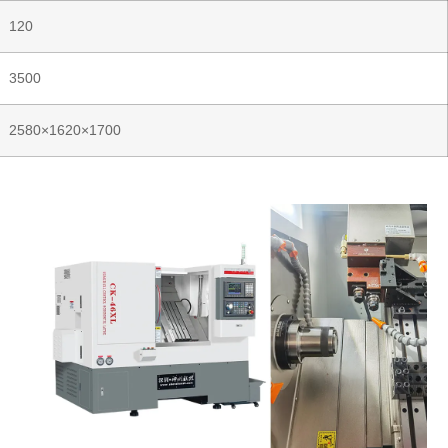
120
3500
2580×1620×1700