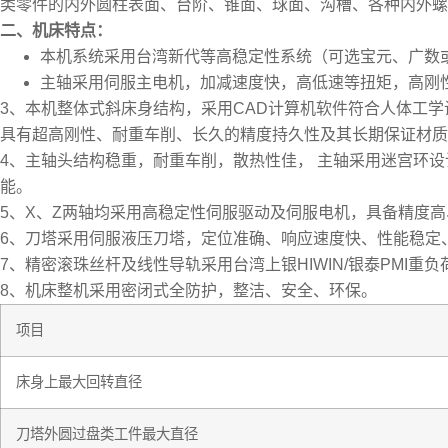
类零件的内外圆柱表面、台阶、锥面、球面、沟槽、各种内外螺
二、机床特点：
本机系统采用台湾新代等高稳定性系统（可选宝元、广数
主轴采用伺服主电机，加减速度快，高低速等扭矩，高刚
3、本机整体式斜床身结构，采用CAD计算机软件符合人体工
具有超高刚性、耐重车削、长久的精度持久性及其长期保证材质
4、主轴头结构稳重，耐重车削，散热性佳， 主轴采用迷宫环设计
能。
5、X、Z两轴均采用高稳定性伺服驱动及伺服电机，具备精度
6、刀塔采用伺服液压刀塔，定位准确、响应速度快、性能稳定
7、精密滚珠丝杆及线性导轨采用台湾上银HIWIN/银泰PMI
8、机床整机采用密闭式全防护，整洁、安全、环保。
项目
床身上最大回转直径
刀塔外圆过盘类工件最大直径