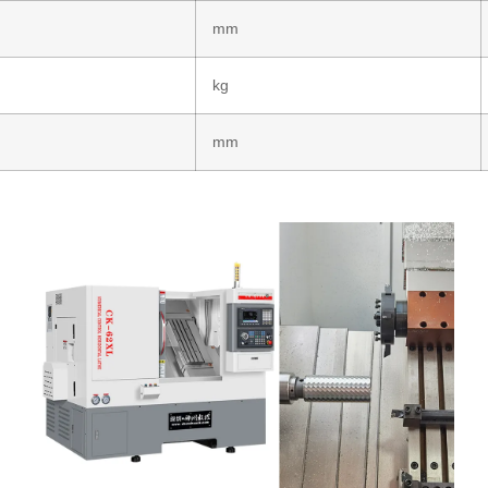
mm
kg
mm