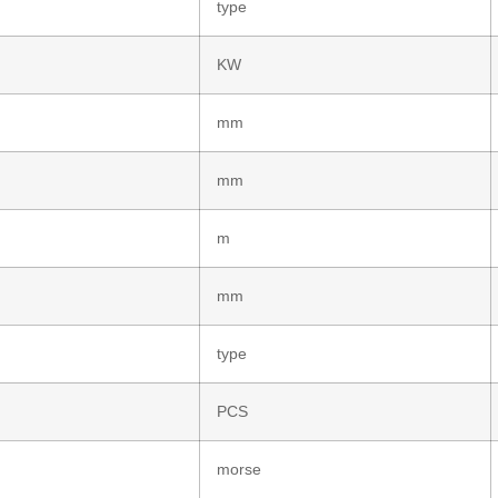
type
KW
mm
mm
m
mm
type
PCS
morse