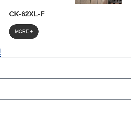
CK-62XL-F
MORE +
理