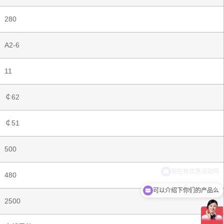
280
A2-6
11
￠62
￠51
500
480
可以介绍下你们的产品么
2500