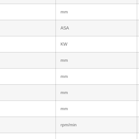
mm
ASA
KW
mm
mm
mm
mm
rpm/min