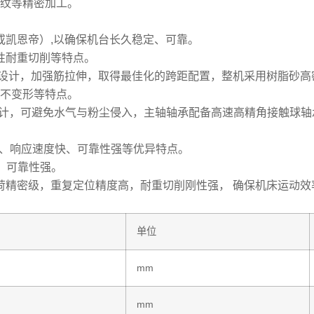
纹等精密加工。
或凯恩帝）,以确保机台长久稳定、可靠。
性耐重切削等特点。
学设计，加强筋拉伸，取得最佳化的跨距配置，整机采用树脂砂
不变形等特点。
，可避免水气与粉尘侵入，主轴轴承配备高速高精角接触球轴承，最
高、响应速度快、可靠性强等优异特点。
、可靠性强。
重负荷精密级，重复定位精度高，耐重切削刚性强， 确保机床运动
单位
mm
mm