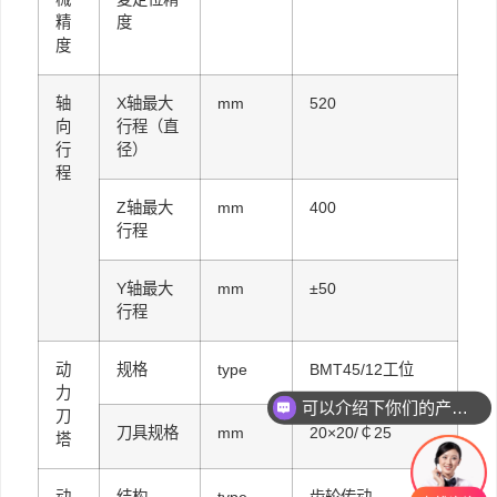
精
度
度
轴
X轴最大
mm
520
向
行程（直
行
径）
程
Z轴最大
mm
400
行程
Y轴最大
mm
±50
行程
动
规格
type
BMT45/12工位
力
可以介绍下你们的产品么
刀
刀具规格
mm
20×20/￠25
塔