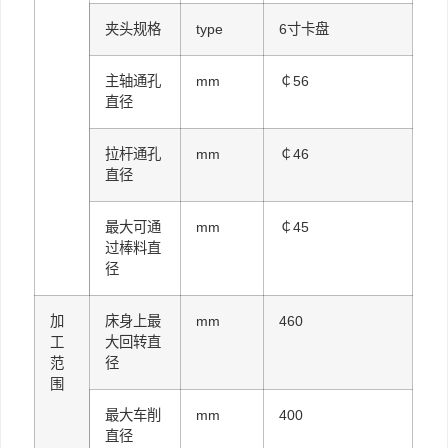
夹头规格
type
6寸卡盘
主轴通孔
mm
￠56
直径
拉杆通孔
mm
￠46
直径
最大可通
mm
￠45
过棒料直
径
加
床身上最
mm
460
工
大回转直
范
径
围
最大车削
mm
400
直径