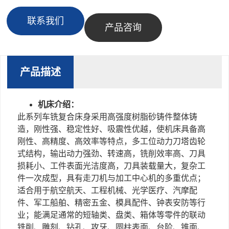
联系我们
产品咨询
产品描述
机床介绍：
此系列车铣复合床身采用高强度树脂砂铸件整体铸
造，刚性强、稳定性好、吸震性优越，使机床具备高
刚性、高精度、高效率等特点，多工位动力刀塔齿轮
式结构，输出动力强劲、转速高，铣削效率高、刀具
损耗小、工件表面光洁度高，刀具装载量大，复杂工
件一次成型，具有走刀机与加工中心机的多重优点；
适合用于航空航天、工程机械、光学医疗、汽摩配
件、军工船舶、精密五金、模具配件、钟表安防等行
业；能满足通常的短轴类、盘类、箱体等零件的联动
铣削、雕刻、钻孔、攻牙、圆柱表面、台阶、锥面、