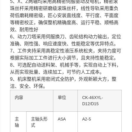
5、X、Z两轴均采用高精密伺服驱动及电机，精密滚
珠丝杆采用精密研磨级滚珠丝杆，线性导轨采用重负
荷低磨耗精密级，匠心安装直线度、平行度、平面度
等精密校正，确保整机精确度高、运行平稳、顺畅高
效、耐用性好
6、动力刀塔采用伺服换刀、齿轮结构动力输出，定位
准确、刚性强、响应速度快、性能稳定等优异特点。
7、工件夹持采用高稳定性液压系统松夹，夹持力度可
根据实际加工工件进行大小调节，且夹持性能稳定。
8、可选配自动送料架、机械手等，实现自动上下料，
从而实现批量、连续加工，可节约人工成本。
9、机床整机采用密闭式全防护，外观新颖大方，整
洁、安全、环保。
内容
单位
CK-46XYL-
D12/D15
主
主轴头形
ASA
A2-5
轴
式