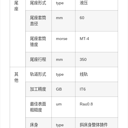
尾
尾座形式
type
液压
座
尾座套筒
mm
60
直径
尾座套筒
morse
MT-4
锥度
尾座行程
mm
350
其
轨道形式
type
线轨
他
加工精度
GB
IT6
最佳表面
um
Ra≤0.8
粗糙度
床身
type
斜床身整体铸件