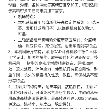
球面、沟槽、各种螺纹等高精密复杂加工；特别适用
于高精密多工艺高难度加工需求。
机床特点：
本机系统采用台湾新代等高稳定性系统（可选三
菱、发那科或西门子）,以确保机台长久稳定、
可靠。
主轴配备磁环高精确分度带液压碟刹，分度精
确、反应快速，定位稳定，耐重车铣削等特点。
3、本机斜床身结构，采用CAD计算机软件符合人体
工学设计，加强筋拉伸，取得最佳化的跨距配置，整
机采用 树脂砂高密度材质精密铸造，经振动时
效、退火处理、消除应力，使整机具有超高刚性、耐
重车削、长久的精度持久性及一致性，确保材质不变
形等特点。
4、主轴头结构稳重，耐重车削，散热性佳， 主轴采
用迷宫环设计，可避免水气与粉尘侵入，主轴轴承采
用高速高精密滚珠轴承，最高转速可达5000rpm/min,
转速高、跳动小、精度高、稳定性好。