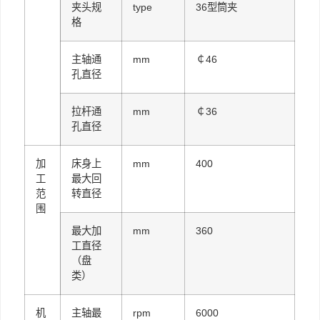
夹头规
type
36型筒夹
格
主轴通
mm
￠46
孔直径
拉杆通
mm
￠36
孔直径
加
床身上
mm
400
工
最大回
范
转直径
围
最大加
mm
360
工直径
（盘
类）
机
主轴最
rpm
6000