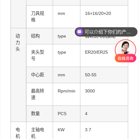
刀具规
mm
16×16/20×20
格
可以介绍下你们的产品么
动
结构
type
齿轮式电机驱动
你们是怎么收费的呢
力
头
夹头型
type
ER20/ER25
号
中心距
mm
50-55
最高转
Rpm/min
3000
速
数量
PCS
4
电
主轴电
KW
3.7
机
机