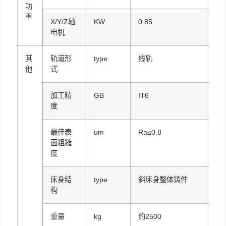
功
率
X/Y/Z轴
KW
0.85
电机
其
轨道形
type
线轨
他
式
加工精
GB
IT6
度
最佳表
um
Ra≤0.8
面粗糙
度
床身结
type
斜床身整体铸件
构
重量
kg
约2500