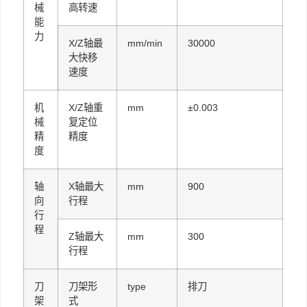
械
高转速
能
力
X/Z轴最
mm/min
30000
大快移
速度
机
X/Z轴重
mm
±0.003
械
复定位
精
精度
度
轴
X轴最大
mm
900
向
行程
行
程
Z轴最大
mm
300
行程
刀
刀架形
type
排刀
架
式