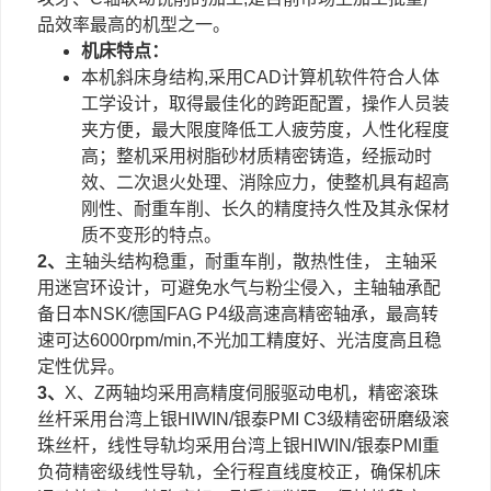
品效率最高的机型之一。
机床特点：
本机斜床身结构,采用CAD计算机软件符合人体
工学设计，取得最佳化的跨距配置，操作人员装
夹方便，最大限度降低工人疲劳度，人性化程度
高；整机采用树脂砂材质精密铸造，经振动时
效、二次退火处理、消除应力，使整机具有超高
刚性、耐重车削、长久的精度持久性及其永保材
质不变形的特点。
2、
主轴头结构稳重，耐重车削，散热性佳， 主轴采
用迷宫环设计，可避免水气与粉尘侵入，主轴轴承配
备日本NSK/德国FAG P4级高速高精密轴承，最高转
速可达6000rpm/min,不光加工精度好、光洁度高且稳
定性优异。
3、
X、Z两轴均采用高精度伺服驱动电机，精密滚珠
丝杆采用台湾上银HIWIN/银泰PMI C3级精密研磨级滚
珠丝杆，线性导轨均采用台湾上银HIWIN/银泰PMI重
负荷精密级线性导轨，全行程直线度校正，确保机床